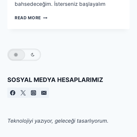
bahsedeceğim. İsterseniz başlayalım
PROGRAMLAMA
READ MORE
ÖĞRENEBILECEĞINIZ
EN
IYI
5
SITE
(+1
BONUS)
—
SARP USTA
SOSYAL MEDYA HESAPLARIMIZ
Teknolojiyi yazıyor, geleceği tasarlıyorum.