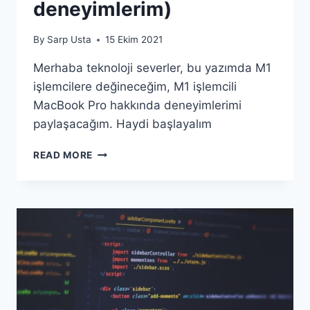
deneyimlerim)
By
Sarp Usta
15 Ekim 2021
Merhaba teknoloji severler, bu yazımda M1
işlemcilere değineceğim, M1 işlemcili
MacBook Pro hakkında deneyimlerimi
paylaşacağım. Haydi başlayalım
M1
READ MORE
IŞLEMCILER
NASIL?
(6
AYLIK
M1
IŞLEMCILI
MACBOOK
PRO
DENEYIMLERIM)