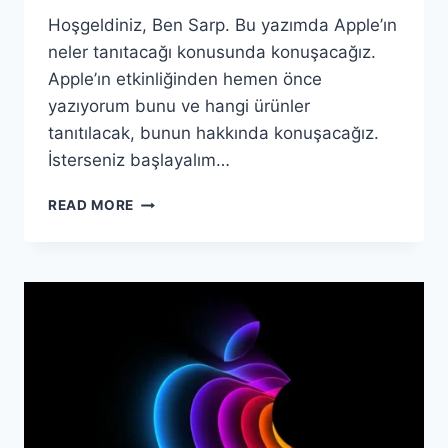
Hoşgeldiniz, Ben Sarp. Bu yazımda Apple’ın
neler tanıtacağı konusunda konuşacağız.
Apple’ın etkinliğinden hemen önce
yazıyorum bunu ve hangi ürünler
tanıtılacak, bunun hakkında konuşacağız.
İsterseniz başlayalım…
APPLE,
READ MORE
7
EYLÜL
ETKINLIĞINDE
NELER
TANITACAK?