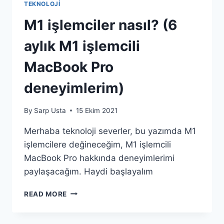
TEKNOLOJI
M1 işlemciler nasıl? (6
aylık M1 işlemcili
MacBook Pro
deneyimlerim)
By
Sarp Usta
15 Ekim 2021
Merhaba teknoloji severler, bu yazımda M1
işlemcilere değineceğim, M1 işlemcili
MacBook Pro hakkında deneyimlerimi
paylaşacağım. Haydi başlayalım
M1
READ MORE
IŞLEMCILER
NASIL?
(6