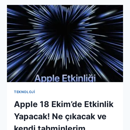
AYLIK
M1
IŞLEMCILI
MACBOOK
PRO
DENEYIMLERIM)
TEKNOLOJI
Apple 18 Ekim’de Etkinlik
Yapacak! Ne çıkacak ve
kendi tahminlerim