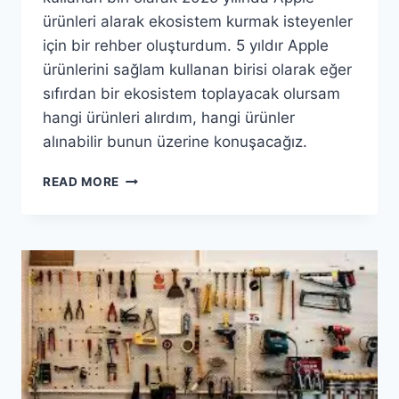
ürünleri alarak ekosistem kurmak isteyenler
için bir rehber oluşturdum. 5 yıldır Apple
ürünlerini sağlam kullanan birisi olarak eğer
sıfırdan bir ekosistem toplayacak olursam
hangi ürünleri alırdım, hangi ürünler
alınabilir bunun üzerine konuşacağız.
2025
READ MORE
APPLE
EKOSISTEMI
REHBERI:
IPHONE,
MAC,
IPAD,
WATCH
VE
AIRPODS
TAVSIYELERI