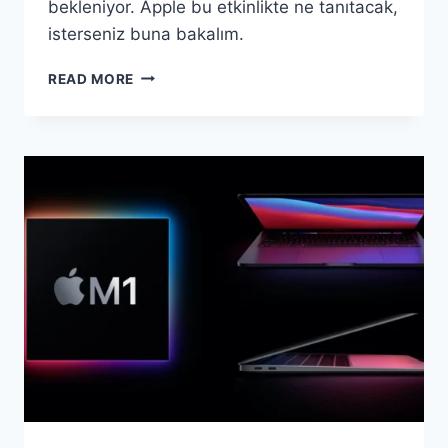
bekleniyor. Apple bu etkinlikte ne tanıtacak,
isterseniz buna bakalım.
APPLE
READ MORE
8
MART’TA
NE
TANITACAK?
İŞTE
BEKLENEN
ÜRÜNLER…